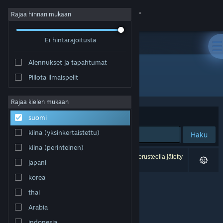
Kirjaudu sisään
Rajaa hinnan mukaan
Ei hintarajoitusta
Kauppa
Alennukset ja tapahtumat
Yhteisö
Piilota ilmaispelit
Julkaisija: Linked Squad
Tietoa
Rajaa kielen mukaan
Järjestelyperuste
Osuvuus
suomi
Tuki
kiina (yksinkertaistettu)
Haku
kiina (perinteinen)
Vaihda kieli
0 tulosta vastaa hakuasi. 5 peliä on asetustesi perusteella jätetty
japani
pois.
Hanki Steam-mobiilisovellus
korea
thai
Näytä työpöytäsivusto
Arabia
indonesia