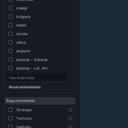
malaiji
bulgaria
tšekki
tanska
saksa
englanti
espanja – Espanja
espanja – Lat. Am.
Muuta kieliasetuksia
Rajaa tunnisteella
© Valve Corporation. Kaikki oikeudet pidätetään. Kaikki
tavaramerkit ovat omistajiensa omaisuutta
Strategia
Yhdysvalloissa ja kaikkialla maailmassa.
Tietosuojakäytäntö
|
Juridiset tiedot
|
Helppokäyttötoiminnot
|
Steam-tilaussopimus
|
Toiminta
Hyvitykset
|
Evästeet
Seikkailu