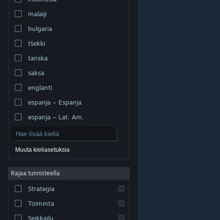
malaiji
bulgaria
tšekki
tanska
saksa
englanti
espanja – Espanja
espanja – Lat. Am.
Muuta kieliasetuksia
Rajaa tunnisteella
© Valve Corporation. Kaikki oikeudet pidätetään. Kaikki
tavaramerkit ovat omistajiensa omaisuutta
Strategia
Yhdysvalloissa ja kaikkialla maailmassa.
Tietosuojakäytäntö
|
Juridiset tiedot
|
Helppokäyttötoiminnot
|
Steam-tilaussopimus
|
Toiminta
Hyvitykset
|
Evästeet
Seikkailu