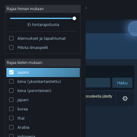
Kirjaudu sisään
Rajaa hinnan mukaan
Ei hintarajoitusta
Kauppa
Alennukset ja tapahtumat
Yhteisö
Piilota ilmaispelit
Julkaisija: Laud Publishing
Tietoa
Rajaa kielen mukaan
Järjestelyperuste
Osuvuus
suomi
Tuki
kiina (yksinkertaistettu)
Haku
kiina (perinteinen)
Vaihda kieli
0 tulosta vastaa hakuasi. 2 peliä on asetustesi perusteella jätetty
japani
pois.
Hanki Steam-mobiilisovellus
korea
thai
Näytä työpöytäsivusto
Arabia
indonesia