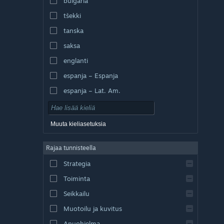
bulgaria
tšekki
tanska
saksa
englanti
espanja – Espanja
espanja – Lat. Am.
Muuta kieliasetuksia
Rajaa tunnisteella
Strategia
Toiminta
Seikkailu
Muotoilu ja kuvitus
Apuohjelma