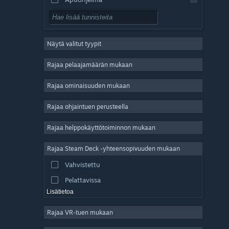
Pelaa ilmaiseksi
Roolipeli
Näytä valitut tyypit
Massiivinen moninpeli
Indie
Rajaa pelaajamäärän mukaan
Early Access
Rajaa ominaisuuden mukaan
Ajanviete
Rajaa ohjaintuen perusteella
Simulaatio
Kilpa-ajo
Rajaa helppokäyttötoiminnon mukaan
Urheilu
Rajaa Steam Deck -yhteensopivuuden mukaan
Videotuotanto
Vahvistettu
Kuvankäsittely
Pelattavissa
Lisätietoa
Rajaa VR-tuen mukaan