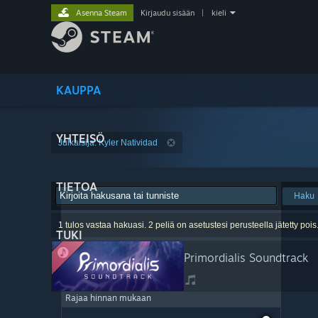
Asenna Steam
Kirjaudu sisään
|
kieli
KAUPPA
YHTEISÖ
Julkaisija: Kyler Natividad
TIETOA
Haku
1 tulos vastaa hakuasi. 2 peliä on asetustesi perusteella jätetty pois
TUKI
Primordialis Soundtrack
Rajaa hinnan mukaan