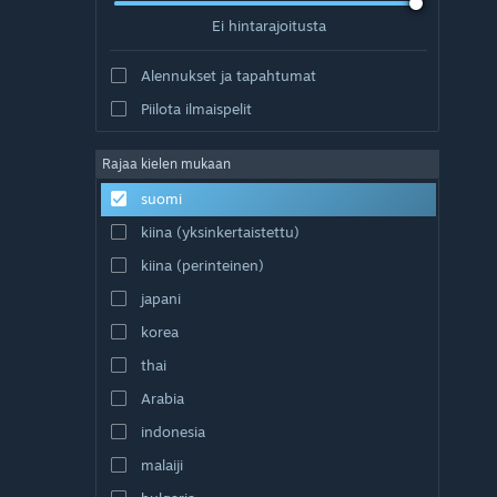
Ei hintarajoitusta
Alennukset ja tapahtumat
Piilota ilmaispelit
Rajaa kielen mukaan
suomi
kiina (yksinkertaistettu)
kiina (perinteinen)
japani
korea
thai
Arabia
indonesia
malaiji