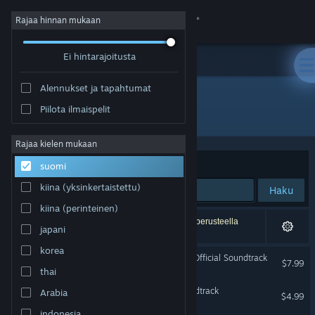
Kirjaudu sisään
Rajaa hinnan mukaan
Ei hintarajoitusta
Kauppa
Alennukset ja tapahtumat
Yhteisö
Piilota ilmaispelit
Julkaisija: Hyperstrange
Tietoa
Rajaa kielen mukaan
Järjestelyperuste
Osuvuus
suomi
Tuki
kiina (yksinkertaistettu)
Haku
kiina (perinteinen)
Vaihda kieli
6 tulosta vastaa hakuasi. 33 peliä on asetustesi perusteella
japani
jätetty pois.
Hanki Steam-mobiilisovellus
korea
POSTAL Brain Damaged - Official Soundtrack
$7.99
thai
Näytä työpöytäsivusto
Blood West - Official Soundtrack
Arabia
$4.99
indonesia