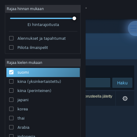
Kirjaudu sisään
Rajaa hinnan mukaan
Ei hintarajoitusta
Kauppa
Alennukset ja tapahtumat
Yhteisö
Piilota ilmaispelit
Julkaisija: Hittite Games
Tietoa
Rajaa kielen mukaan
Järjestelyperuste
Osuvuus
suomi
Tuki
kiina (yksinkertaistettu)
Haku
kiina (perinteinen)
Vaihda kieli
0 tulosta vastaa hakuasi. 4 peliä on asetustesi perusteella jätetty
japani
pois.
Hanki Steam-mobiilisovellus
korea
thai
Näytä työpöytäsivusto
Arabia
indonesia