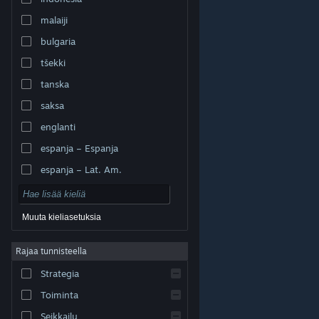
malaiji
bulgaria
tšekki
tanska
saksa
englanti
espanja – Espanja
espanja – Lat. Am.
Muuta kieliasetuksia
Rajaa tunnisteella
© Valve Corporation. Kaikki oikeudet pidätetään. Kaikki
tavaramerkit ovat omistajiensa omaisuutta
Strategia
Yhdysvalloissa ja kaikkialla maailmassa.
Tietosuojakäytäntö
|
Juridiset tiedot
|
Helppokäyttötoiminnot
|
Steam-tilaussopimus
|
Toiminta
Hyvitykset
|
Evästeet
Seikkailu