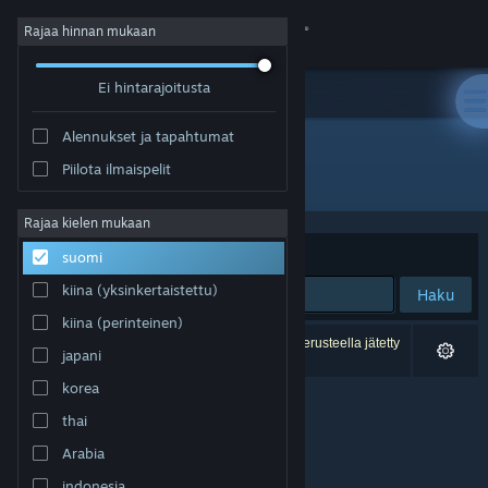
Kirjaudu sisään
Rajaa hinnan mukaan
Ei hintarajoitusta
Kauppa
Alennukset ja tapahtumat
Yhteisö
Piilota ilmaispelit
Julkaisija: Frogames
Tietoa
Rajaa kielen mukaan
Järjestelyperuste
Osuvuus
suomi
Tuki
kiina (yksinkertaistettu)
Haku
kiina (perinteinen)
Vaihda kieli
0 tulosta vastaa hakuasi. 4 peliä on asetustesi perusteella jätetty
japani
pois.
Hanki Steam-mobiilisovellus
korea
thai
Näytä työpöytäsivusto
Arabia
indonesia