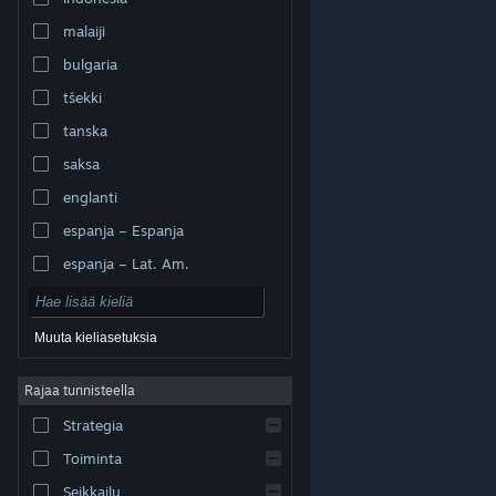
malaiji
bulgaria
tšekki
tanska
saksa
englanti
espanja – Espanja
espanja – Lat. Am.
Muuta kieliasetuksia
Rajaa tunnisteella
© Valve Corporation. Kaikki oikeudet pidätetään. Kaikki
tavaramerkit ovat omistajiensa omaisuutta
Strategia
Yhdysvalloissa ja kaikkialla maailmassa.
Tietosuojakäytäntö
|
Juridiset tiedot
|
Helppokäyttötoiminnot
|
Steam-tilaussopimus
|
Toiminta
Hyvitykset
|
Evästeet
Seikkailu