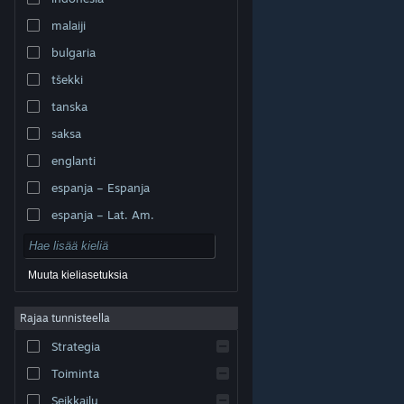
malaiji
bulgaria
tšekki
tanska
saksa
englanti
espanja – Espanja
espanja – Lat. Am.
Muuta kieliasetuksia
Rajaa tunnisteella
© Valve Corporation. Kaikki oikeudet pidätetään. Kaikki
tavaramerkit ovat omistajiensa omaisuutta
Strategia
Yhdysvalloissa ja kaikkialla maailmassa.
Tietosuojakäytäntö
|
Juridiset tiedot
|
Helppokäyttötoiminnot
|
Steam-tilaussopimus
|
Toiminta
Hyvitykset
|
Evästeet
Seikkailu