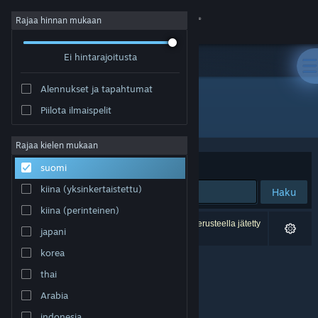
Kirjaudu sisään
Rajaa hinnan mukaan
Ei hintarajoitusta
Kauppa
Alennukset ja tapahtumat
Yhteisö
Piilota ilmaispelit
Julkaisija: Blue Ghost Games
Tietoa
Rajaa kielen mukaan
Järjestelyperuste
Osuvuus
suomi
Tuki
kiina (yksinkertaistettu)
Haku
kiina (perinteinen)
Vaihda kieli
0 tulosta vastaa hakuasi. 2 peliä on asetustesi perusteella jätetty
japani
pois.
Hanki Steam-mobiilisovellus
korea
thai
Näytä työpöytäsivusto
Arabia
indonesia