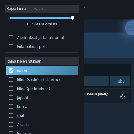
Kirjaudu sisään
Rajaa hinnan mukaan
Ei hintarajoitusta
Kauppa
Alennukset ja tapahtumat
Yhteisö
Piilota ilmaispelit
Julkaisija: Bionic Pony
Tietoa
Rajaa kielen mukaan
Järjestelyperuste
Osuvuus
suomi
Tuki
kiina (yksinkertaistettu)
Haku
kiina (perinteinen)
Vaihda kieli
0 tulosta vastaa hakuasi. 1 peli on asetustesi perusteella jätetty
japani
pois.
Hanki Steam-mobiilisovellus
korea
thai
Näytä työpöytäsivusto
Arabia
indonesia