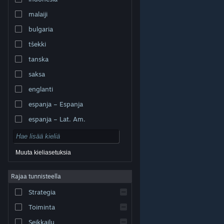
malaiji
bulgaria
tšekki
tanska
saksa
englanti
espanja – Espanja
espanja – Lat. Am.
Muuta kieliasetuksia
Rajaa tunnisteella
© Valve Corporation. Kaikki oikeudet pidätetään. Kaikki
tavaramerkit ovat omistajiensa omaisuutta
Strategia
Yhdysvalloissa ja kaikkialla maailmassa.
Tietosuojakäytäntö
|
Juridiset tiedot
|
Helppokäyttötoiminnot
|
Steam-tilaussopimus
|
Toiminta
Hyvitykset
|
Evästeet
Seikkailu