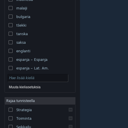
malaiji
bulgaria
tšekki
tanska
saksa
englanti
espanja – Espanja
espanja – Lat. Am.
Muuta kieliasetuksia
Rajaa tunnisteella
© Valve Corporation. Kaikki oikeudet pidätetään. Kaikki
tavaramerkit ovat omistajiensa omaisuutta
Strategia
Yhdysvalloissa ja kaikkialla maailmassa.
Tietosuojakäytäntö
|
Juridiset tiedot
|
Helppokäyttötoiminnot
|
Steam-tilaussopimus
|
Toiminta
Hyvitykset
|
Evästeet
Seikkailu