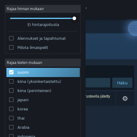
Kirjaudu sisään
Rajaa hinnan mukaan
Ei hintarajoitusta
Kauppa
Alennukset ja tapahtumat
Yhteisö
Piilota ilmaispelit
Julkaisija: Alexander Haase
Tietoa
Rajaa kielen mukaan
Järjestelyperuste
Osuvuus
suomi
Tuki
kiina (yksinkertaistettu)
Haku
kiina (perinteinen)
Vaihda kieli
0 tulosta vastaa hakuasi. 1 peli on asetustesi perusteella jätetty
japani
pois.
Hanki Steam-mobiilisovellus
korea
thai
Näytä työpöytäsivusto
Arabia
indonesia