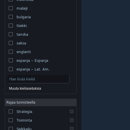
malaiji
bulgaria
tšekki
tanska
saksa
englanti
espanja – Espanja
espanja – Lat. Am.
Muuta kieliasetuksia
Rajaa tunnisteella
© Valve Corporation. Kaikki oikeudet pidätetään. Kaikki
tavaramerkit ovat omistajiensa omaisuutta
Strategia
Yhdysvalloissa ja kaikkialla maailmassa.
Tietosuojakäytäntö
|
Juridiset tiedot
|
Helppokäyttötoiminnot
|
Steam-tilaussopimus
|
Toiminta
Hyvitykset
|
Evästeet
Seikkailu