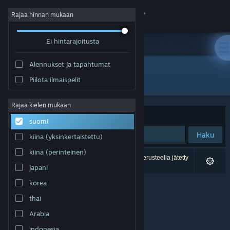
Kirjaudu sisään
Rajaa hinnan mukaan
Ei hintarajoitusta
Kauppa
Alennukset ja tapahtumat
Yhteisö
Kaikki tuotteet
Piilota ilmaispelit
Tietoa
Rajaa kielen mukaan
Järjestelyperuste
Osuvuus
suomi
Tuki
Haku
kiina (yksinkertaistettu)
kiina (perinteinen)
Vaihda kieli
0 tulosta vastaa hakuasi. 4 peliä on asetustesi perusteella jätetty
pois.
japani
Hanki Steam-mobiilisovellus
korea
thai
Näytä työpöytäsivusto
Arabia
indonesia