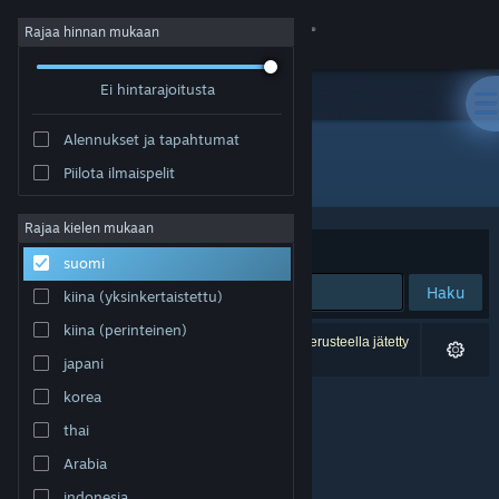
Kirjaudu sisään
Rajaa hinnan mukaan
Ei hintarajoitusta
Kauppa
Alennukset ja tapahtumat
Yhteisö
Kaikki tuotteet
Piilota ilmaispelit
Tietoa
Rajaa kielen mukaan
Järjestelyperuste
Osuvuus
suomi
Tuki
Haku
kiina (yksinkertaistettu)
kiina (perinteinen)
Vaihda kieli
0 tulosta vastaa hakuasi. 2 peliä on asetustesi perusteella jätetty
pois.
japani
Hanki Steam-mobiilisovellus
korea
thai
Näytä työpöytäsivusto
Arabia
indonesia