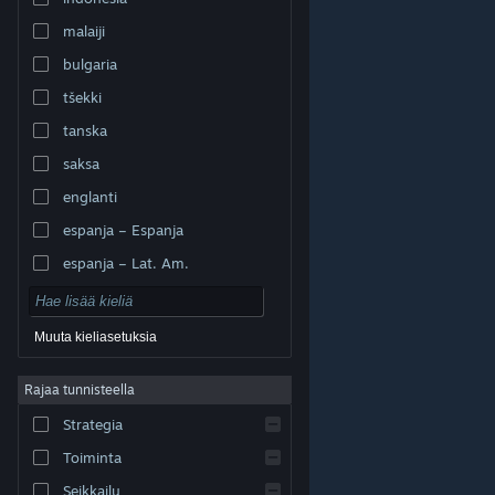
malaiji
bulgaria
tšekki
tanska
saksa
englanti
espanja – Espanja
espanja – Lat. Am.
Muuta kieliasetuksia
Rajaa tunnisteella
© Valve Corporation. Kaikki oikeudet pidätetään. Kaikki
tavaramerkit ovat omistajiensa omaisuutta
Strategia
Yhdysvalloissa ja kaikkialla maailmassa.
Tietosuojakäytäntö
|
Juridiset tiedot
|
Helppokäyttötoiminnot
|
Steam-tilaussopimus
|
Toiminta
Hyvitykset
|
Evästeet
Seikkailu