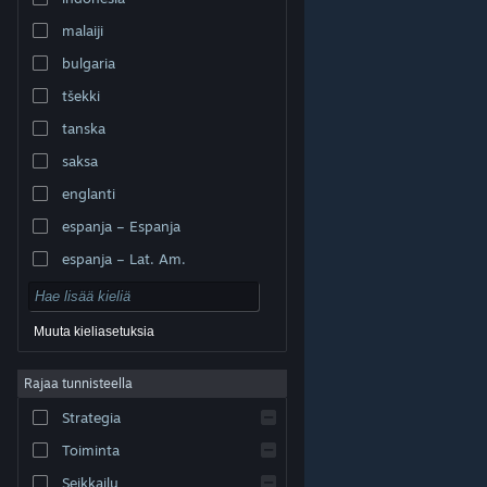
malaiji
bulgaria
tšekki
tanska
saksa
englanti
espanja – Espanja
espanja – Lat. Am.
Muuta kieliasetuksia
Rajaa tunnisteella
© Valve Corporation. Kaikki oikeudet pidätetään. Kaikki
tavaramerkit ovat omistajiensa omaisuutta
Strategia
Yhdysvalloissa ja kaikkialla maailmassa.
Tietosuojakäytäntö
|
Juridiset tiedot
|
Helppokäyttötoiminnot
|
Steam-tilaussopimus
|
Toiminta
Hyvitykset
|
Evästeet
Seikkailu