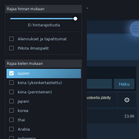
Kirjaudu sisään
Rajaa hinnan mukaan
Ei hintarajoitusta
Kauppa
Alennukset ja tapahtumat
Yhteisö
Piilota ilmaispelit
Kehittäjä: paochanz
Tietoa
Rajaa kielen mukaan
Järjestelyperuste
Osuvuus
suomi
Tuki
kiina (yksinkertaistettu)
Haku
kiina (perinteinen)
Vaihda kieli
1 tulos vastaa hakuasi. 2 peliä on asetustesi perusteella jätetty
japani
pois.
Hanki Steam-mobiilisovellus
korea
Thaw Soundtrack
$3.99
thai
Näytä työpöytäsivusto
Arabia
indonesia