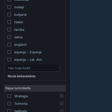
malaiji
bulgaria
tšekki
tanska
saksa
englanti
espanja – Espanja
espanja – Lat. Am.
Muuta kieliasetuksia
Rajaa tunnisteella
© Valve Corporation. Kaikki oikeudet pidätetään. Kaikki
tavaramerkit ovat omistajiensa omaisuutta
Strategia
Yhdysvalloissa ja kaikkialla maailmassa.
Tietosuojakäytäntö
|
Juridiset tiedot
|
Helppokäyttötoiminnot
|
Steam-tilaussopimus
|
Toiminta
Hyvitykset
|
Evästeet
Seikkailu