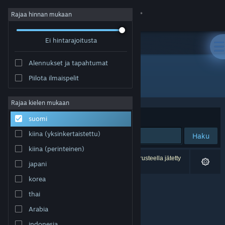
Kirjaudu sisään
Rajaa hinnan mukaan
Ei hintarajoitusta
Kauppa
Alennukset ja tapahtumat
Yhteisö
Piilota ilmaispelit
Kehittäjä: gurkenlabs
Tietoa
Rajaa kielen mukaan
Järjestelyperuste
Osuvuus
suomi
Tuki
kiina (yksinkertaistettu)
Haku
kiina (perinteinen)
Vaihda kieli
0 tulosta vastaa hakuasi. 1 peli on asetustesi perusteella jätetty
japani
pois.
Hanki Steam-mobiilisovellus
korea
thai
Näytä työpöytäsivusto
Arabia
indonesia