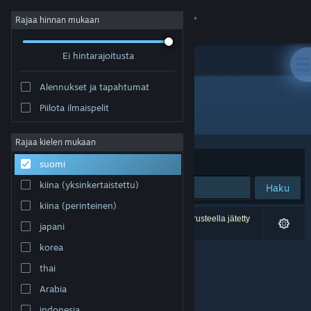
Kirjaudu sisään
Rajaa hinnan mukaan
Ei hintarajoitusta
Kauppa
Alennukset ja tapahtumat
Yhteisö
Piilota ilmaispelit
Kehittäjä: Wronghut
Tietoa
Rajaa kielen mukaan
Järjestelyperuste
Osuvuus
suomi
Tuki
kiina (yksinkertaistettu)
Haku
kiina (perinteinen)
Vaihda kieli
0 tulosta vastaa hakuasi. 1 peli on asetustesi perusteella jätetty
japani
pois.
Hanki Steam-mobiilisovellus
korea
thai
Näytä työpöytäsivusto
Arabia
indonesia