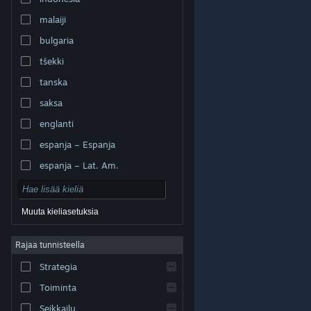
malaiji
bulgaria
tšekki
tanska
saksa
englanti
espanja – Espanja
espanja – Lat. Am.
Muuta kieliasetuksia
Rajaa tunnisteella
© Valve Corporation. Kaikki oikeudet pidätetään. Kaikki
tavaramerkit ovat omistajiensa omaisuutta
Strategia
Yhdysvalloissa ja kaikkialla maailmassa.
Tietosuojakäytäntö
|
Juridiset tiedot
|
Helppokäyttötoiminnot
|
Steam-tilaussopimus
|
Toiminta
Hyvitykset
|
Evästeet
Seikkailu