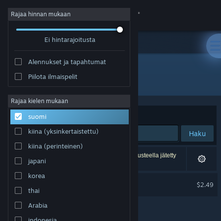
Kirjaudu sisään
Rajaa hinnan mukaan
Ei hintarajoitusta
Kauppa
Alennukset ja tapahtumat
Yhteisö
Piilota ilmaispelit
Kehittäjä: Wolf Developer
Tietoa
Rajaa kielen mukaan
Järjestelyperuste
Osuvuus
suomi
Tuki
kiina (yksinkertaistettu)
Haku
kiina (perinteinen)
Vaihda kieli
1 tulos vastaa hakuasi. 2 peliä on asetustesi perusteella jätetty
japani
pois.
Hanki Steam-mobiilisovellus
korea
Marble Quest Soundtrack
$2.49
thai
Näytä työpöytäsivusto
Arabia
indonesia