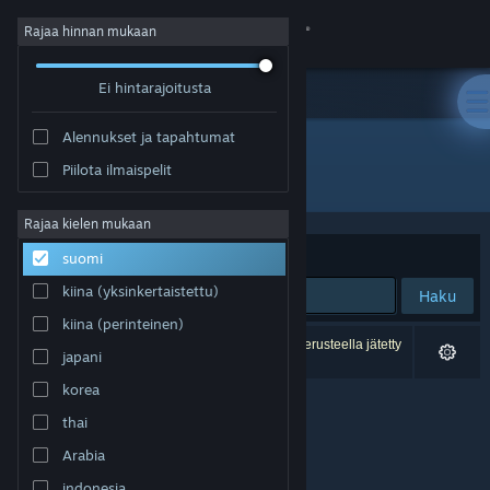
Kirjaudu sisään
Rajaa hinnan mukaan
Ei hintarajoitusta
Kauppa
Alennukset ja tapahtumat
Yhteisö
Piilota ilmaispelit
Kehittäjä: VictoryXR
Tietoa
Rajaa kielen mukaan
Järjestelyperuste
Osuvuus
suomi
Tuki
kiina (yksinkertaistettu)
Haku
kiina (perinteinen)
Vaihda kieli
0 tulosta vastaa hakuasi. 7 peliä on asetustesi perusteella jätetty
japani
pois.
Hanki Steam-mobiilisovellus
korea
thai
Näytä työpöytäsivusto
Arabia
indonesia