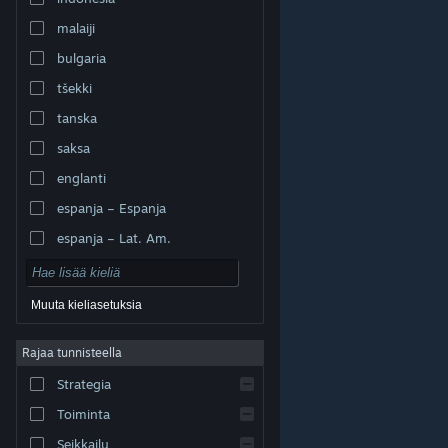
malaiji
bulgaria
tšekki
tanska
saksa
englanti
espanja – Espanja
espanja – Lat. Am.
Muuta kieliasetuksia
Rajaa tunnisteella
© Valve Corporation. Kaikki oikeudet pidätetään. Kaikki
tavaramerkit ovat omistajiensa omaisuutta
Strategia
Yhdysvalloissa ja kaikkialla maailmassa.
Tietosuojakäytäntö
|
Juridiset tiedot
|
Helppokäyttötoiminnot
|
Steam-tilaussopimus
|
Toiminta
Hyvitykset
|
Evästeet
Seikkailu