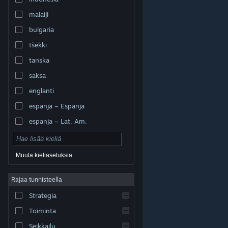
malaiji
bulgaria
tšekki
tanska
saksa
englanti
espanja – Espanja
espanja – Lat. Am.
Muuta kieliasetuksia
Rajaa tunnisteella
© Valve Corporation. Kaikki oikeudet pidätetään. Kaikki
tavaramerkit ovat omistajiensa omaisuutta
Strategia
Yhdysvalloissa ja kaikkialla maailmassa.
Tietosuojakäytäntö
|
Juridiset tiedot
|
Helppokäyttötoiminnot
|
Steam-tilaussopimus
|
Toiminta
Hyvitykset
|
Evästeet
Seikkailu