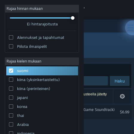
Kirjaudu sisään
Rajaa hinnan mukaan
Ei hintarajoitusta
Kauppa
Alennukset ja tapahtumat
Yhteisö
Piilota ilmaispelit
Kehittäjä: Vertical Reach
Tietoa
Rajaa kielen mukaan
Järjestelyperuste
Osuvuus
suomi
Tuki
kiina (yksinkertaistettu)
Haku
kiina (perinteinen)
Vaihda kieli
1 tulos vastaa hakuasi. 4 peliä on asetustesi perusteella jätetty
japani
pois.
Hanki Steam-mobiilisovellus
korea
The Tartarus Key (Original Game Soundtrack)
$6.99
thai
Näytä työpöytäsivusto
Arabia
indonesia