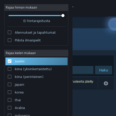
Kirjaudu sisään
Rajaa hinnan mukaan
Ei hintarajoitusta
Kauppa
Alennukset ja tapahtumat
Yhteisö
Piilota ilmaispelit
Kehittäjä: VIRTUALLYZ GAMING
Tietoa
Rajaa kielen mukaan
Järjestelyperuste
Osuvuus
suomi
Tuki
kiina (yksinkertaistettu)
Haku
kiina (perinteinen)
Vaihda kieli
0 tulosta vastaa hakuasi. 1 peli on asetustesi perusteella jätetty
japani
pois.
Hanki Steam-mobiilisovellus
korea
thai
Näytä työpöytäsivusto
Arabia
indonesia