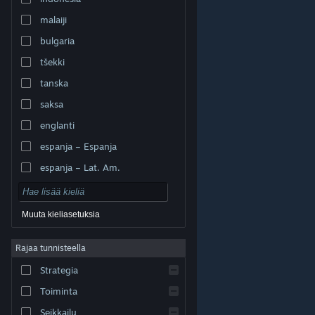
malaiji
bulgaria
tšekki
tanska
saksa
englanti
espanja – Espanja
espanja – Lat. Am.
Muuta kieliasetuksia
Rajaa tunnisteella
© Valve Corporation. Kaikki oikeudet pidätetään. Kaikki
tavaramerkit ovat omistajiensa omaisuutta
Strategia
Yhdysvalloissa ja kaikkialla maailmassa.
Tietosuojakäytäntö
|
Juridiset tiedot
|
Helppokäyttötoiminnot
|
Steam-tilaussopimus
|
Toiminta
Hyvitykset
|
Evästeet
Seikkailu