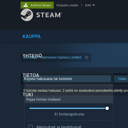
Asenna Steam
Kirjaudu sisään
|
kieli
KAUPPA
YHTEISÖ
Kehittäjä: Triplevision Games Limited
TIETOA
Haku
0 tulosta vastaa hakuasi. 2 peliä on asetustesi perusteella jätetty po
TUKI
Rajaa hinnan mukaan
Ei hintarajoitusta
Alennukset ja tapahtumat