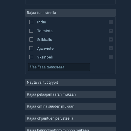
saksa
Rajaa tunnisteella
englanti
Indie
espanja – Espanja
Toiminta
espanja – Lat. Am.
Seikkailu
Ajanviete
Yksinpeli
Simulaatio
Roolipeli
Näytä valitut tyypit
Strategia
2D
Rajaa pelaajamäärän mukaan
Early Access
Rajaa ominaisuuden mukaan
3D
Rajaa ohjaintuen perusteella
Pelaa ilmaiseksi
Tunnelmallinen
Rajaa helppokäyttötoiminnon mukaan