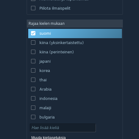
Piilota ilmaispelit
Rajaa kielen mukaan
suomi
kiina (yksinkertaistettu)
kiina (perinteinen)
japani
korea
thai
Arabia
indonesia
malaiji
bulgaria
tšekki
tanska
Muuta kieliasetuksia