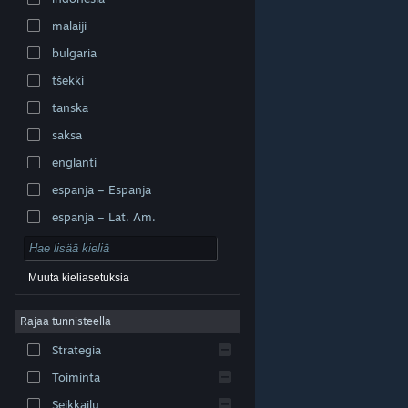
malaiji
bulgaria
tšekki
tanska
saksa
englanti
espanja – Espanja
espanja – Lat. Am.
Muuta kieliasetuksia
Rajaa tunnisteella
© Valve Corporation. Kaikki oikeudet pidätetään. Kaikki
tavaramerkit ovat omistajiensa omaisuutta
Strategia
Yhdysvalloissa ja kaikkialla maailmassa.
Tietosuojakäytäntö
|
Juridiset tiedot
|
Helppokäyttötoiminnot
|
Steam-tilaussopimus
|
Toiminta
Hyvitykset
|
Evästeet
Seikkailu