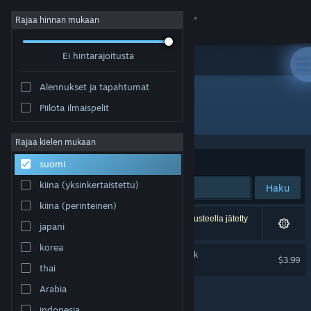
Kirjaudu sisään
Rajaa hinnan mukaan
Ei hintarajoitusta
Kauppa
Alennukset ja tapahtumat
Yhteisö
Piilota ilmaispelit
Kehittäjä: Today's Games
Tietoa
Rajaa kielen mukaan
Järjestelyperuste
Osuvuus
suomi
Tuki
kiina (yksinkertaistettu)
Haku
kiina (perinteinen)
Vaihda kieli
1 tulos vastaa hakuasi. 2 peliä on asetustesi perusteella jätetty
japani
pois.
Hanki Steam-mobiilisovellus
korea
ReSetna Official Soundtrack
$3.99
thai
Näytä työpöytäsivusto
Arabia
indonesia