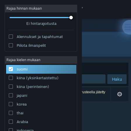
Kirjaudu sisään
Rajaa hinnan mukaan
Ei hintarajoitusta
Kauppa
Alennukset ja tapahtumat
Yhteisö
Piilota ilmaispelit
Kehittäjä: Tobias Hendricks
Tietoa
Rajaa kielen mukaan
Järjestelyperuste
Osuvuus
suomi
Tuki
kiina (yksinkertaistettu)
Haku
kiina (perinteinen)
Vaihda kieli
0 tulosta vastaa hakuasi. 1 peli on asetustesi perusteella jätetty
japani
pois.
Hanki Steam-mobiilisovellus
korea
thai
Näytä työpöytäsivusto
Arabia
indonesia