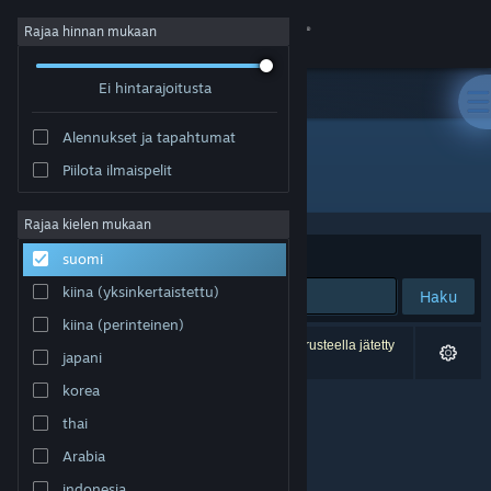
Kirjaudu sisään
Rajaa hinnan mukaan
Ei hintarajoitusta
Kauppa
Alennukset ja tapahtumat
Yhteisö
Piilota ilmaispelit
Kehittäjä: TEAM OF DUMPY
Tietoa
Rajaa kielen mukaan
Järjestelyperuste
Osuvuus
suomi
Tuki
kiina (yksinkertaistettu)
Haku
kiina (perinteinen)
Vaihda kieli
0 tulosta vastaa hakuasi. 1 peli on asetustesi perusteella jätetty
japani
pois.
Hanki Steam-mobiilisovellus
korea
thai
Näytä työpöytäsivusto
Arabia
indonesia