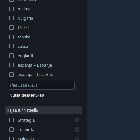
malaiji
bulgaria
tšekki
tanska
saksa
englanti
espanja – Espanja
espanja – Lat. Am.
Muuta kieliasetuksia
Rajaa tunnisteella
© Valve Corporation. Kaikki oikeudet pidätetään. Kaikki
tavaramerkit ovat omistajiensa omaisuutta
Strategia
Yhdysvalloissa ja kaikkialla maailmassa.
Tietosuojakäytäntö
|
Juridiset tiedot
|
Helppokäyttötoiminnot
|
Steam-tilaussopimus
|
Toiminta
Hyvitykset
|
Evästeet
Seikkailu