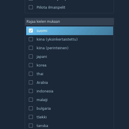
Piilota ilmaispelit
Rajaa kielen mukaan
suomi
kiina (yksinkertaistettu)
kiina (perinteinen)
japani
korea
thai
Arabia
indonesia
malaiji
bulgaria
tšekki
tanska