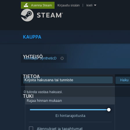
Asenna Steam
Kirjaudu sisään
|
kieli
KAUPPA
YHTEISÖ
Kehittäjä: SyntheticD
TIETOA
Haku
0 tulosta vastaa hakuasi.
TUKI
Rajaa hinnan mukaan
Ei hintarajoitusta
Alennukset ja tapahtumat