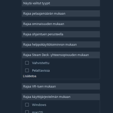
Näytä valitut tyypit
Massiivinen moninpeli
Indie
Rajaa pelaajamäärän mukaan
Early Access
Rajaa ominaisuuden mukaan
Ajanviete
Rajaa ohjaintuen perusteella
Simulaatio
Kilpa-ajo
Rajaa helppokäyttötoiminnon mukaan
Urheilu
Rajaa Steam Deck -yhteensopivuuden mukaan
Videotuotanto
Vahvistettu
Kuvankäsittely
Pelattavissa
Lisätietoa
Rajaa VR-tuen mukaan
Rajaa käyttöjärjestelmän mukaan
Windows
macOS