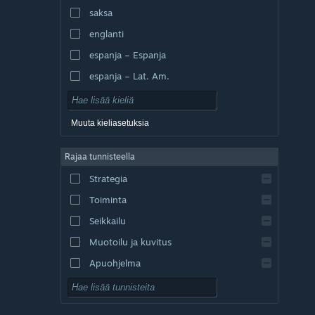
saksa
englanti
espanja – Espanja
espanja – Lat. Am.
Muuta kieliasetuksia
Rajaa tunnisteella
Strategia
Toiminta
Seikkailu
Muotoilu ja kuvitus
Apuohjelma
Pelaa ilmaiseksi
Roolipeli