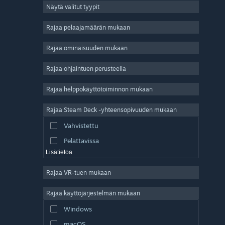
Näytä valitut tyypit
Massiivinen moninpeli
Indie
Rajaa pelaajamäärän mukaan
Early Access
Rajaa ominaisuuden mukaan
Ajanviete
Rajaa ohjaintuen perusteella
Simulaatio
Kilpa-ajo
Rajaa helppokäyttötoiminnon mukaan
Urheilu
Rajaa Steam Deck -yhteensopivuuden mukaan
Videotuotanto
Vahvistettu
Kuvankäsittely
Pelattavissa
Lisätietoa
Rajaa VR-tuen mukaan
Rajaa käyttöjärjestelmän mukaan
Windows
macOS