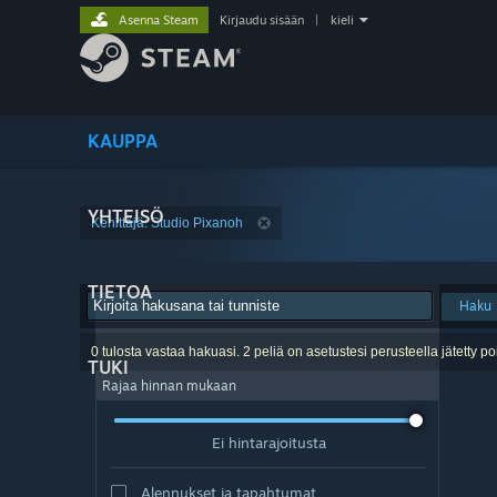
Asenna Steam
Kirjaudu sisään
|
kieli
KAUPPA
YHTEISÖ
Kehittäjä: Studio Pixanoh
TIETOA
Haku
0 tulosta vastaa hakuasi. 2 peliä on asetustesi perusteella jätetty po
TUKI
Rajaa hinnan mukaan
Ei hintarajoitusta
Alennukset ja tapahtumat