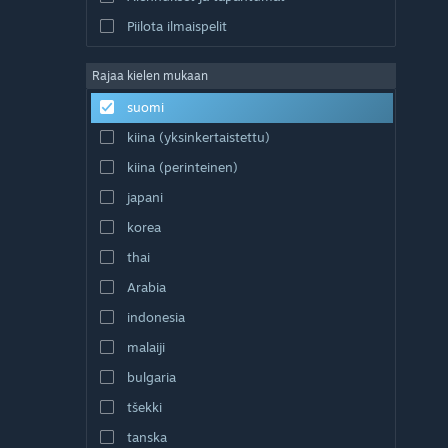
Piilota ilmaispelit
Rajaa kielen mukaan
suomi
kiina (yksinkertaistettu)
kiina (perinteinen)
japani
korea
thai
Arabia
indonesia
malaiji
bulgaria
tšekki
tanska