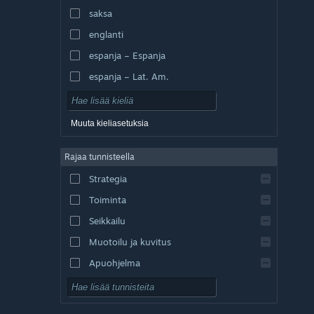
saksa
englanti
espanja – Espanja
espanja – Lat. Am.
Muuta kieliasetuksia
Rajaa tunnisteella
Strategia
Toiminta
Seikkailu
Muotoilu ja kuvitus
Apuohjelma
Pelaa ilmaiseksi
Roolipeli