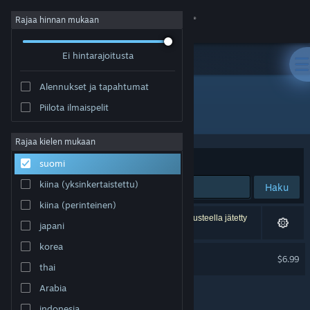
Kirjaudu sisään
Rajaa hinnan mukaan
Ei hintarajoitusta
Kauppa
Alennukset ja tapahtumat
Yhteisö
Piilota ilmaispelit
Kehittäjä: Skeleton Crew Studio
Tietoa
Rajaa kielen mukaan
Järjestelyperuste
Osuvuus
suomi
Tuki
kiina (yksinkertaistettu)
Haku
kiina (perinteinen)
Vaihda kieli
1 tulos vastaa hakuasi. 7 peliä on asetustesi perusteella jätetty
japani
pois.
Hanki Steam-mobiilisovellus
korea
Olija Soundtrack
$6.99
thai
Näytä työpöytäsivusto
Arabia
indonesia