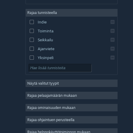
saksa
Rajaa tunnisteella
englanti
Indie
espanja – Espanja
Toiminta
espanja – Lat. Am.
Seikkailu
Ajanviete
Yksinpeli
Simulaatio
Roolipeli
Näytä valitut tyypit
Strategia
2D
Rajaa pelaajamäärän mukaan
Early Access
Rajaa ominaisuuden mukaan
3D
Rajaa ohjaintuen perusteella
Pelaa ilmaiseksi
Tunnelmallinen
Rajaa helppokäyttötoiminnon mukaan