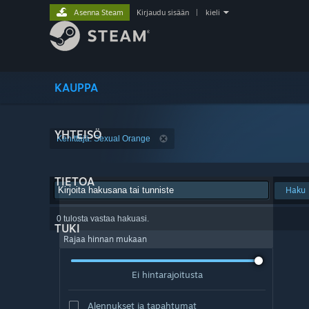
Asenna Steam
Kirjaudu sisään
|
kieli
KAUPPA
YHTEISÖ
Kehittäjä: Sexual Orange
TIETOA
Haku
0 tulosta vastaa hakuasi.
TUKI
Rajaa hinnan mukaan
Ei hintarajoitusta
Alennukset ja tapahtumat