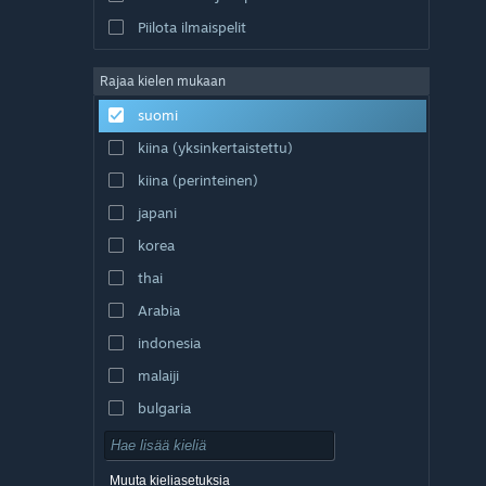
Piilota ilmaispelit
Rajaa kielen mukaan
suomi
kiina (yksinkertaistettu)
kiina (perinteinen)
japani
korea
thai
Arabia
indonesia
malaiji
bulgaria
tšekki
tanska
Muuta kieliasetuksia