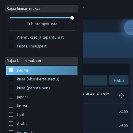
Kirjaudu sisään
Rajaa hinnan mukaan
Ei hintarajoitusta
Kauppa
Alennukset ja tapahtumat
Yhteisö
Piilota ilmaispelit
Kehittäjä: Rubel Games
Tietoa
Rajaa kielen mukaan
Järjestelyperuste
Osuvuus
suomi
Tuki
kiina (yksinkertaistettu)
Haku
kiina (perinteinen)
Vaihda kieli
2 tulosta vastaa hakuasi. 4 peliä on asetustesi perusteella jätetty
japani
pois.
Hanki Steam-mobiilisovellus
korea
Listeria Wars Soundtrack
$2.99
thai
Näytä työpöytäsivusto
Moldwasher - Soundtrack
Arabia
$4.99
indonesia