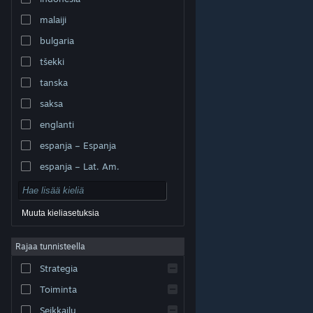
malaiji
bulgaria
tšekki
tanska
saksa
englanti
espanja – Espanja
espanja – Lat. Am.
Muuta kieliasetuksia
Rajaa tunnisteella
© Valve Corporation. Kaikki oikeudet pidätetään. Kaikki
tavaramerkit ovat omistajiensa omaisuutta
Strategia
Yhdysvalloissa ja kaikkialla maailmassa.
Tietosuojakäytäntö
|
Juridiset tiedot
|
Helppokäyttötoiminnot
|
Steam-tilaussopimus
|
Toiminta
Hyvitykset
|
Evästeet
Seikkailu