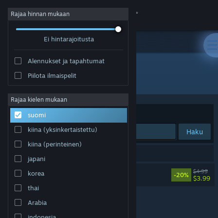
Kirjaudu sisään
Rajaa hinnan mukaan
Ei hintarajoitusta
Kauppa
Alennukset ja tapahtumat
Yhteisö
Piilota ilmaispelit
Kehittäjä: Remancer
Tietoa
Rajaa kielen mukaan
Järjestelyperuste
Osuvuus
suomi
Tuki
kiina (yksinkertaistettu)
Haku
kiina (perinteinen)
Vaihda kieli
1 tulos vastaa hakuasi.
japani
Hanki Steam-mobiilisovellus
DeadWire Soundtrack
$4.99
korea
-20%
$3.99
thai
Näytä työpöytäsivusto
Arabia
indonesia