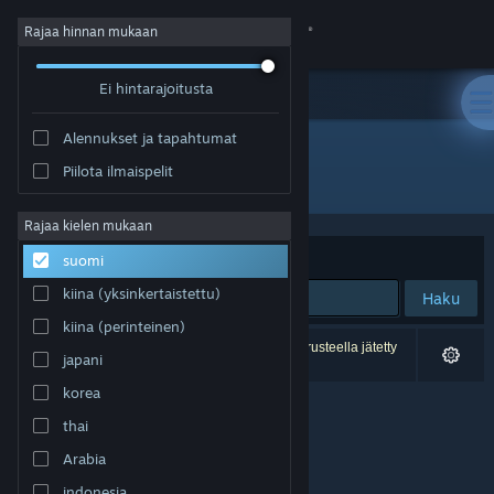
Kirjaudu sisään
Rajaa hinnan mukaan
Ei hintarajoitusta
Kauppa
Alennukset ja tapahtumat
Yhteisö
Piilota ilmaispelit
Kehittäjä: Polyraptor Games
Tietoa
Rajaa kielen mukaan
Järjestelyperuste
Osuvuus
suomi
Tuki
kiina (yksinkertaistettu)
Haku
kiina (perinteinen)
Vaihda kieli
0 tulosta vastaa hakuasi. 1 peli on asetustesi perusteella jätetty
japani
pois.
Hanki Steam-mobiilisovellus
korea
thai
Näytä työpöytäsivusto
Arabia
indonesia