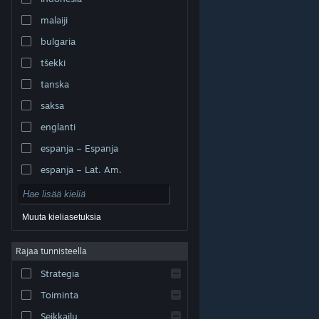
malaiji
bulgaria
tšekki
tanska
saksa
englanti
espanja – Espanja
espanja – Lat. Am.
Muuta kieliasetuksia
Rajaa tunnisteella
© Valve Corporation. Kaikki oikeudet pidätetään. Kaikki
tavaramerkit ovat omistajiensa omaisuutta
Strategia
Yhdysvalloissa ja kaikkialla maailmassa.
Tietosuojakäytäntö
|
Juridiset tiedot
|
Helppokäyttötoiminnot
|
Steam-tilaussopimus
|
Toiminta
Hyvitykset
|
Evästeet
Seikkailu