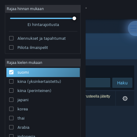
Kirjaudu sisään
Rajaa hinnan mukaan
Ei hintarajoitusta
Kauppa
Alennukset ja tapahtumat
Yhteisö
Piilota ilmaispelit
Kehittäjä: Playcorp Studios
Tietoa
Rajaa kielen mukaan
Järjestelyperuste
Osuvuus
suomi
Tuki
kiina (yksinkertaistettu)
Haku
kiina (perinteinen)
Vaihda kieli
0 tulosta vastaa hakuasi. 1 peli on asetustesi perusteella jätetty
japani
pois.
Hanki Steam-mobiilisovellus
korea
thai
Näytä työpöytäsivusto
Arabia
indonesia