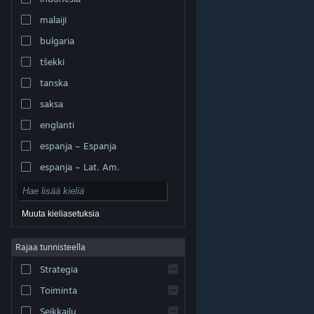
malaiji
bulgaria
tšekki
tanska
saksa
englanti
espanja – Espanja
espanja – Lat. Am.
Muuta kieliasetuksia
Rajaa tunnisteella
© Valve Corporation. Kaikki oikeudet pidätetään. Kaikki
tavaramerkit ovat omistajiensa omaisuutta
Strategia
Yhdysvalloissa ja kaikkialla maailmassa.
Tietosuojakäytäntö
|
Juridiset tiedot
|
Helppokäyttötoiminnot
|
Steam-tilaussopimus
|
Toiminta
Hyvitykset
|
Evästeet
Seikkailu