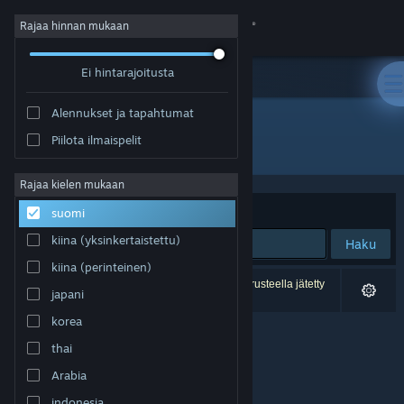
Kirjaudu sisään
Rajaa hinnan mukaan
Ei hintarajoitusta
Kauppa
Alennukset ja tapahtumat
Yhteisö
Piilota ilmaispelit
Kehittäjä: P2:CE Team
Tietoa
Rajaa kielen mukaan
Järjestelyperuste
Osuvuus
suomi
Tuki
kiina (yksinkertaistettu)
Haku
kiina (perinteinen)
Vaihda kieli
0 tulosta vastaa hakuasi. 1 peli on asetustesi perusteella jätetty
japani
pois.
Hanki Steam-mobiilisovellus
korea
thai
Näytä työpöytäsivusto
Arabia
indonesia