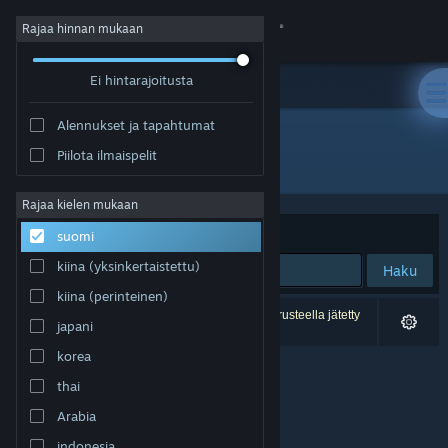
Kirjaudu sisään
Rajaa hinnan mukaan
Ei hintarajoitusta
Kauppa
Alennukset ja tapahtumat
Yhteisö
Piilota ilmaispelit
Kehittäjä: Overhaul Games
Tietoa
Rajaa kielen mukaan
Järjestelyperuste
Osuvuus
suomi
Tuki
kiina (yksinkertaistettu)
Haku
kiina (perinteinen)
Vaihda kieli
0 tulosta vastaa hakuasi. 1 peli on asetustesi perusteella jätetty
japani
pois.
Hanki Steam-mobiilisovellus
korea
thai
Näytä työpöytäsivusto
Arabia
indonesia