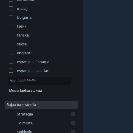
malaiji
bulgaria
tšekki
tanska
saksa
englanti
espanja – Espanja
espanja – Lat. Am.
Muuta kieliasetuksia
Rajaa tunnisteella
© Valve Corporation. Kaikki oikeudet pidätetään. Kaikki
tavaramerkit ovat omistajiensa omaisuutta
Strategia
Yhdysvalloissa ja kaikkialla maailmassa.
Tietosuojakäytäntö
|
Juridiset tiedot
|
Helppokäyttötoiminnot
|
Steam-tilaussopimus
|
Toiminta
Hyvitykset
|
Evästeet
Seikkailu