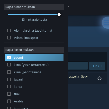
Kirjaudu sisään
Rajaa hinnan mukaan
Ei hintarajoitusta
Kauppa
Alennukset ja tapahtumat
Yhteisö
Piilota ilmaispelit
Kehittäjä: Oktay ŞAHİN
Tietoa
Rajaa kielen mukaan
Järjestelyperuste
Osuvuus
suomi
Tuki
kiina (yksinkertaistettu)
Haku
kiina (perinteinen)
Vaihda kieli
0 tulosta vastaa hakuasi. 1 peli on asetustesi perusteella jätetty
japani
pois.
Hanki Steam-mobiilisovellus
korea
thai
Näytä työpöytäsivusto
Arabia
indonesia