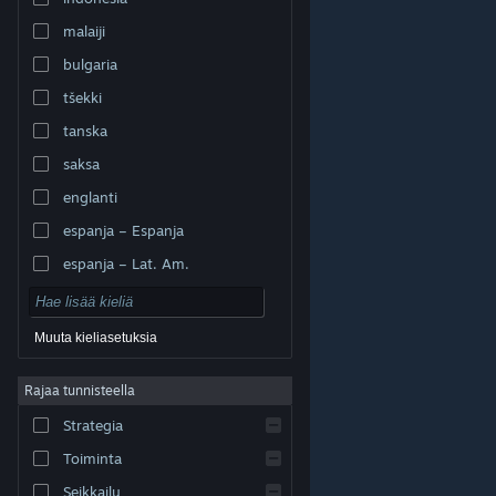
malaiji
bulgaria
tšekki
tanska
saksa
englanti
espanja – Espanja
espanja – Lat. Am.
Muuta kieliasetuksia
Rajaa tunnisteella
© Valve Corporation. Kaikki oikeudet pidätetään. Kaikki
tavaramerkit ovat omistajiensa omaisuutta
Strategia
Yhdysvalloissa ja kaikkialla maailmassa.
Tietosuojakäytäntö
|
Juridiset tiedot
|
Helppokäyttötoiminnot
|
Steam-tilaussopimus
|
Toiminta
Hyvitykset
|
Evästeet
Seikkailu