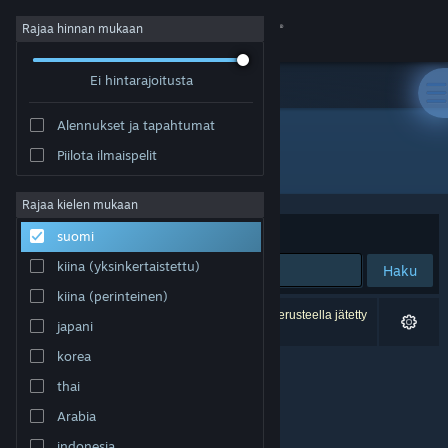
Kirjaudu sisään
Rajaa hinnan mukaan
Ei hintarajoitusta
Kauppa
Alennukset ja tapahtumat
Yhteisö
Piilota ilmaispelit
Kehittäjä: Nussygame
Tietoa
Rajaa kielen mukaan
Järjestelyperuste
Osuvuus
suomi
Tuki
kiina (yksinkertaistettu)
Haku
kiina (perinteinen)
Vaihda kieli
0 tulosta vastaa hakuasi. 5 peliä on asetustesi perusteella jätetty
japani
pois.
Hanki Steam-mobiilisovellus
korea
thai
Näytä työpöytäsivusto
Arabia
indonesia