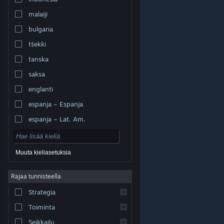
malaiji
bulgaria
tšekki
tanska
saksa
englanti
espanja – Espanja
espanja – Lat. Am.
Muuta kieliasetuksia
Rajaa tunnisteella
© Valve Corporation. Kaikki oikeudet pidätetään. Kaikki
tavaramerkit ovat omistajiensa omaisuutta
Strategia
Yhdysvalloissa ja kaikkialla maailmassa.
Tietosuojakäytäntö
|
Juridiset tiedot
|
Helppokäyttötoiminnot
|
Steam-tilaussopimus
|
Toiminta
Hyvitykset
|
Evästeet
Seikkailu