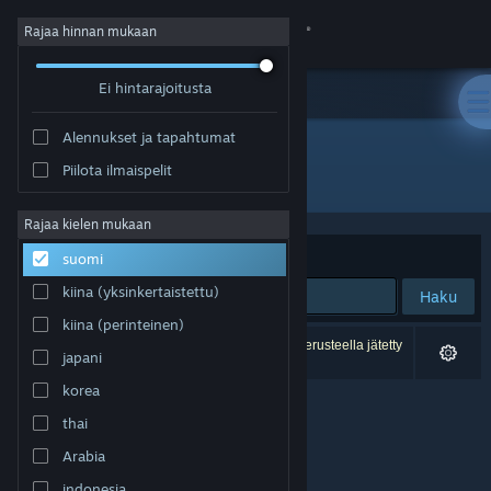
Kirjaudu sisään
Rajaa hinnan mukaan
Ei hintarajoitusta
Kauppa
Alennukset ja tapahtumat
Yhteisö
Piilota ilmaispelit
Kehittäjä: NatsumeAtari
Tietoa
Rajaa kielen mukaan
Järjestelyperuste
Osuvuus
suomi
Tuki
kiina (yksinkertaistettu)
Haku
kiina (perinteinen)
Vaihda kieli
0 tulosta vastaa hakuasi. 4 peliä on asetustesi perusteella jätetty
japani
pois.
Hanki Steam-mobiilisovellus
korea
thai
Näytä työpöytäsivusto
Arabia
indonesia