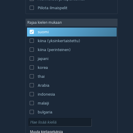
Piilota ilmaispelit
Rajaa kielen mukaan
suomi
kiina (yksinkertaistettu)
kiina (perinteinen)
japani
korea
thai
Arabia
indonesia
malaiji
bulgaria
tšekki
tanska
Muuta kieliasetuksia