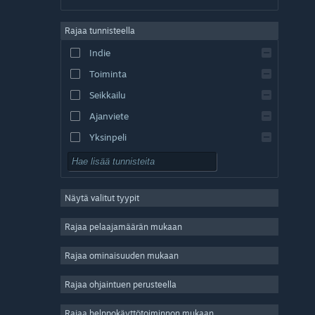
saksa
Rajaa tunnisteella
englanti
Indie
espanja – Espanja
Toiminta
espanja – Lat. Am.
Seikkailu
Ajanviete
Yksinpeli
Simulaatio
Roolipeli
Näytä valitut tyypit
Strategia
2D
Rajaa pelaajamäärän mukaan
Early Access
Rajaa ominaisuuden mukaan
3D
Rajaa ohjaintuen perusteella
Pelaa ilmaiseksi
Tunnelmallinen
Rajaa helppokäyttötoiminnon mukaan