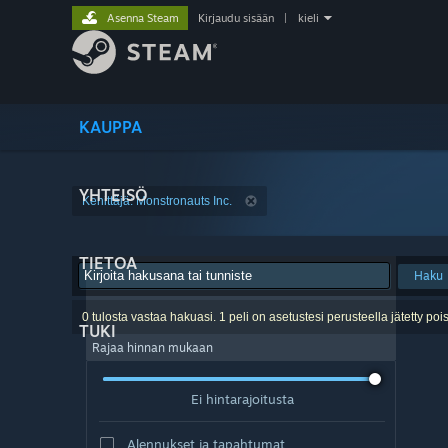
Asenna Steam
Kirjaudu sisään
|
kieli
KAUPPA
YHTEISÖ
Kehittäjä: Monstronauts Inc.
TIETOA
Haku
0 tulosta vastaa hakuasi. 1 peli on asetustesi perusteella jätetty pois
TUKI
Rajaa hinnan mukaan
Ei hintarajoitusta
Alennukset ja tapahtumat