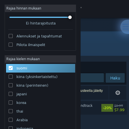
Kirjaudu sisään
Rajaa hinnan mukaan
Ei hintarajoitusta
Kauppa
Alennukset ja tapahtumat
Yhteisö
Piilota ilmaispelit
Kehittäjä: Monstars Inc.
Tietoa
Rajaa kielen mukaan
Järjestelyperuste
Osuvuus
suomi
Tuki
kiina (yksinkertaistettu)
Haku
kiina (perinteinen)
Vaihda kieli
1 tulos vastaa hakuasi. 6 peliä on asetustesi perusteella jätetty
japani
pois.
Hanki Steam-mobiilisovellus
korea
Lumines Arise Original Soundtrack
$9.99
-20%
$7.99
thai
Näytä työpöytäsivusto
Arabia
indonesia