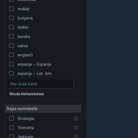
malaiji
bulgaria
tšekki
tanska
saksa
englanti
espanja – Espanja
espanja – Lat. Am.
Muuta kieliasetuksia
Rajaa tunnisteella
© Valve Corporation. Kaikki oikeudet pidätetään. Kaikki
tavaramerkit ovat omistajiensa omaisuutta
Strategia
Yhdysvalloissa ja kaikkialla maailmassa.
Tietosuojakäytäntö
|
Juridiset tiedot
|
Helppokäyttötoiminnot
|
Steam-tilaussopimus
|
Toiminta
Hyvitykset
|
Evästeet
Seikkailu