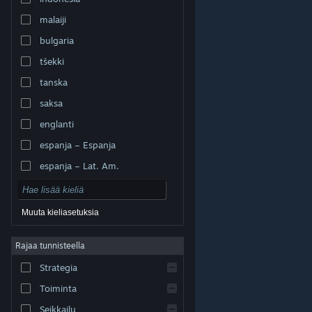
malaiji
bulgaria
tšekki
tanska
saksa
englanti
espanja – Espanja
espanja – Lat. Am.
Muuta kieliasetuksia
Rajaa tunnisteella
© Valve Corporation. Kaikki oikeudet pidätetään. Kaikki
tavaramerkit ovat omistajiensa omaisuutta
Strategia
Yhdysvalloissa ja kaikkialla maailmassa.
Tietosuojakäytäntö
|
Juridiset tiedot
|
Helppokäyttötoiminnot
|
Steam-tilaussopimus
|
Toiminta
Hyvitykset
|
Evästeet
Seikkailu