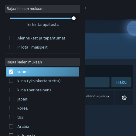
Kirjaudu sisään
Rajaa hinnan mukaan
Ei hintarajoitusta
Kauppa
Alennukset ja tapahtumat
Yhteisö
Piilota ilmaispelit
Kehittäjä: Mister Jägger
Tietoa
Rajaa kielen mukaan
Järjestelyperuste
Osuvuus
suomi
Tuki
kiina (yksinkertaistettu)
Haku
kiina (perinteinen)
Vaihda kieli
0 tulosta vastaa hakuasi. 1 peli on asetustesi perusteella jätetty
japani
pois.
Hanki Steam-mobiilisovellus
korea
thai
Näytä työpöytäsivusto
Arabia
indonesia