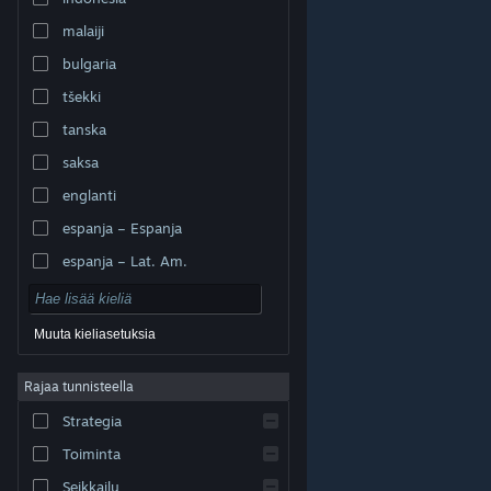
malaiji
bulgaria
tšekki
tanska
saksa
englanti
espanja – Espanja
espanja – Lat. Am.
Muuta kieliasetuksia
Rajaa tunnisteella
© Valve Corporation. Kaikki oikeudet pidätetään. Kaikki
tavaramerkit ovat omistajiensa omaisuutta
Strategia
Yhdysvalloissa ja kaikkialla maailmassa.
Tietosuojakäytäntö
|
Juridiset tiedot
|
Helppokäyttötoiminnot
|
Steam-tilaussopimus
|
Toiminta
Hyvitykset
|
Evästeet
Seikkailu