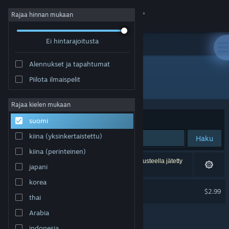
Kirjaudu sisään
Rajaa hinnan mukaan
Ei hintarajoitusta
Kauppa
Alennukset ja tapahtumat
Yhteisö
Piilota ilmaispelit
Kehittäjä: Lonestone Studio
Tietoa
Rajaa kielen mukaan
Järjestelyperuste
Osuvuus
suomi
Tuki
kiina (yksinkertaistettu)
Haku
kiina (perinteinen)
Vaihda kieli
1 tulos vastaa hakuasi. 2 peliä on asetustesi perusteella jätetty
japani
pois.
Hanki Steam-mobiilisovellus
korea
Neoproxima Soundtrack
$2.99
thai
Näytä työpöytäsivusto
Arabia
indonesia