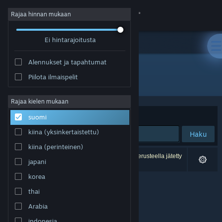
Kirjaudu sisään
Rajaa hinnan mukaan
Ei hintarajoitusta
Kauppa
Alennukset ja tapahtumat
Yhteisö
Piilota ilmaispelit
Kehittäjä: Lewis Haynes
Tietoa
Rajaa kielen mukaan
Järjestelyperuste
Osuvuus
suomi
Tuki
kiina (yksinkertaistettu)
Haku
kiina (perinteinen)
Vaihda kieli
0 tulosta vastaa hakuasi. 2 peliä on asetustesi perusteella jätetty
japani
pois.
Hanki Steam-mobiilisovellus
korea
thai
Näytä työpöytäsivusto
Arabia
indonesia