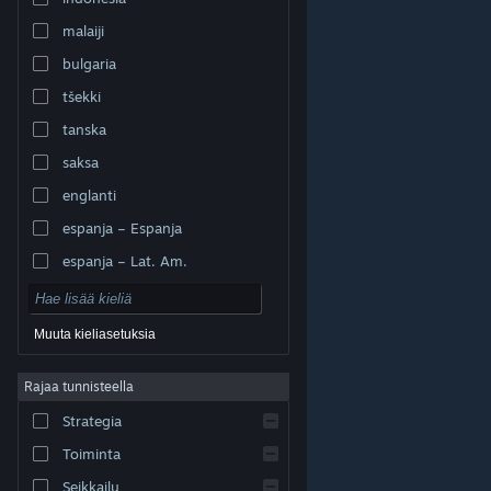
malaiji
bulgaria
tšekki
tanska
saksa
englanti
espanja – Espanja
espanja – Lat. Am.
Muuta kieliasetuksia
Rajaa tunnisteella
© Valve Corporation. Kaikki oikeudet pidätetään. Kaikki
tavaramerkit ovat omistajiensa omaisuutta
Strategia
Yhdysvalloissa ja kaikkialla maailmassa.
Tietosuojakäytäntö
|
Juridiset tiedot
|
Helppokäyttötoiminnot
|
Steam-tilaussopimus
|
Toiminta
Hyvitykset
|
Evästeet
Seikkailu