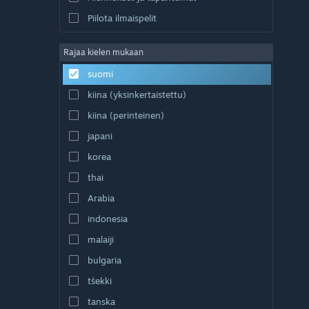
Piilota ilmaispelit
Rajaa kielen mukaan
suomi
kiina (yksinkertaistettu)
kiina (perinteinen)
japani
korea
thai
Arabia
indonesia
malaiji
bulgaria
tšekki
tanska