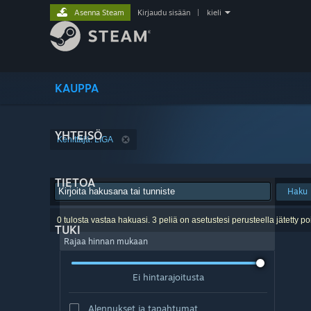
Asenna Steam
Kirjaudu sisään
|
kieli
KAUPPA
YHTEISÖ
Kehittäjä: LIGA
TIETOA
Haku
0 tulosta vastaa hakuasi. 3 peliä on asetustesi perusteella jätetty po
TUKI
Rajaa hinnan mukaan
Ei hintarajoitusta
Alennukset ja tapahtumat