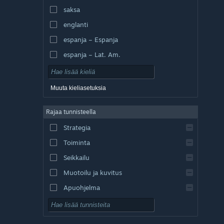
saksa
englanti
espanja – Espanja
espanja – Lat. Am.
Muuta kieliasetuksia
Rajaa tunnisteella
Strategia
Toiminta
Seikkailu
Muotoilu ja kuvitus
Apuohjelma
Pelaa ilmaiseksi
Roolipeli