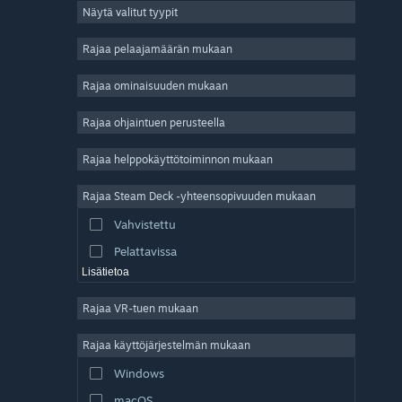
Näytä valitut tyypit
Massiivinen moninpeli
Indie
Rajaa pelaajamäärän mukaan
Early Access
Rajaa ominaisuuden mukaan
Ajanviete
Rajaa ohjaintuen perusteella
Simulaatio
Kilpa-ajo
Rajaa helppokäyttötoiminnon mukaan
Urheilu
Rajaa Steam Deck -yhteensopivuuden mukaan
Videotuotanto
Vahvistettu
Kuvankäsittely
Pelattavissa
Lisätietoa
Rajaa VR-tuen mukaan
Rajaa käyttöjärjestelmän mukaan
Windows
macOS