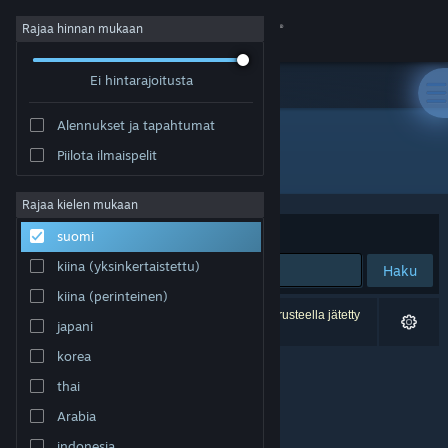
Kirjaudu sisään
Rajaa hinnan mukaan
Ei hintarajoitusta
Kauppa
Alennukset ja tapahtumat
Yhteisö
Piilota ilmaispelit
Kehittäjä: LAUNDRY GAMES
Tietoa
Rajaa kielen mukaan
Järjestelyperuste
Osuvuus
suomi
Tuki
kiina (yksinkertaistettu)
Haku
kiina (perinteinen)
Vaihda kieli
0 tulosta vastaa hakuasi. 1 peli on asetustesi perusteella jätetty
japani
pois.
Hanki Steam-mobiilisovellus
korea
thai
Näytä työpöytäsivusto
Arabia
indonesia