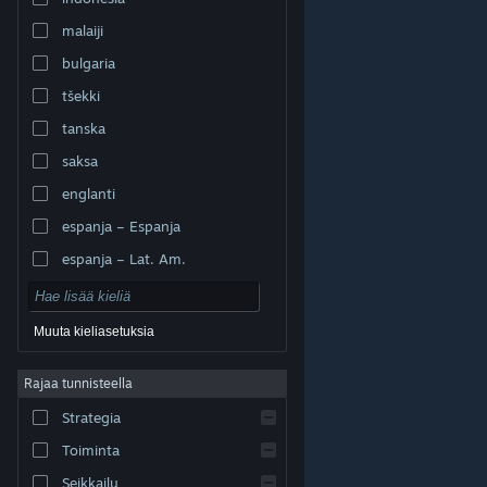
malaiji
bulgaria
tšekki
tanska
saksa
englanti
espanja – Espanja
espanja – Lat. Am.
Muuta kieliasetuksia
Rajaa tunnisteella
© Valve Corporation. Kaikki oikeudet pidätetään. Kaikki
tavaramerkit ovat omistajiensa omaisuutta
Strategia
Yhdysvalloissa ja kaikkialla maailmassa.
Tietosuojakäytäntö
|
Juridiset tiedot
|
Helppokäyttötoiminnot
|
Steam-tilaussopimus
|
Toiminta
Hyvitykset
|
Evästeet
Seikkailu