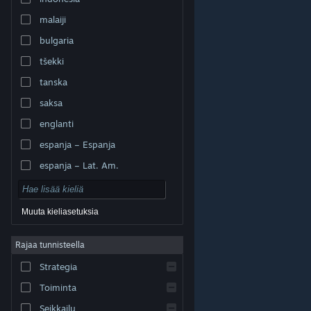
malaiji
bulgaria
tšekki
tanska
saksa
englanti
espanja – Espanja
espanja – Lat. Am.
Muuta kieliasetuksia
Rajaa tunnisteella
© Valve Corporation. Kaikki oikeudet pidätetään. Kaikki
tavaramerkit ovat omistajiensa omaisuutta
Strategia
Yhdysvalloissa ja kaikkialla maailmassa.
Tietosuojakäytäntö
|
Juridiset tiedot
|
Helppokäyttötoiminnot
|
Steam-tilaussopimus
|
Toiminta
Hyvitykset
|
Evästeet
Seikkailu