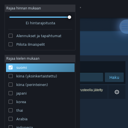
Kirjaudu sisään
Rajaa hinnan mukaan
Ei hintarajoitusta
Kauppa
Alennukset ja tapahtumat
Yhteisö
Piilota ilmaispelit
Kehittäjä: Jonas Walz
Tietoa
Rajaa kielen mukaan
Järjestelyperuste
Osuvuus
suomi
Tuki
kiina (yksinkertaistettu)
Haku
kiina (perinteinen)
Vaihda kieli
0 tulosta vastaa hakuasi. 1 peli on asetustesi perusteella jätetty
japani
pois.
Hanki Steam-mobiilisovellus
korea
thai
Näytä työpöytäsivusto
Arabia
indonesia