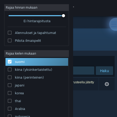
Kirjaudu sisään
Rajaa hinnan mukaan
Ei hintarajoitusta
Kauppa
Alennukset ja tapahtumat
Yhteisö
Piilota ilmaispelit
Kehittäjä: Jon Sudbury Games
Tietoa
Rajaa kielen mukaan
Järjestelyperuste
Osuvuus
suomi
Tuki
kiina (yksinkertaistettu)
Haku
kiina (perinteinen)
Vaihda kieli
0 tulosta vastaa hakuasi. 1 peli on asetustesi perusteella jätetty
japani
pois.
Hanki Steam-mobiilisovellus
korea
thai
Näytä työpöytäsivusto
Arabia
indonesia