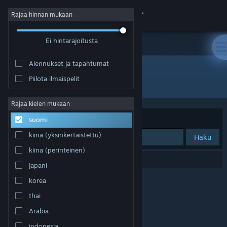
Kirjaudu sisään
Rajaa hinnan mukaan
Ei hintarajoitusta
Kauppa
Alennukset ja tapahtumat
Yhteisö
Piilota ilmaispelit
Kehittäjä: IceFury
Tietoa
Rajaa kielen mukaan
Järjestelyperuste
Osuvuus
suomi
Tuki
kiina (yksinkertaistettu)
Haku
kiina (perinteinen)
Vaihda kieli
0 tulosta vastaa hakuasi.
japani
Hanki Steam-mobiilisovellus
korea
thai
Näytä työpöytäsivusto
Arabia
indonesia