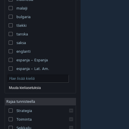
malaiji
bulgaria
tšekki
tanska
saksa
englanti
espanja – Espanja
espanja – Lat. Am.
Muuta kieliasetuksia
Rajaa tunnisteella
© Valve Corporation. Kaikki oikeudet pidätetään. Kaikki
tavaramerkit ovat omistajiensa omaisuutta
Strategia
Yhdysvalloissa ja kaikkialla maailmassa.
Tietosuojakäytäntö
|
Juridiset tiedot
|
Helppokäyttötoiminnot
|
Steam-tilaussopimus
|
Toiminta
Hyvitykset
|
Evästeet
Seikkailu