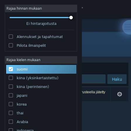
Kirjaudu sisään
Rajaa hinnan mukaan
Ei hintarajoitusta
Kauppa
Alennukset ja tapahtumat
Yhteisö
Piilota ilmaispelit
Kehittäjä: Hazy mist Studio
Tietoa
Rajaa kielen mukaan
Järjestelyperuste
Osuvuus
suomi
Tuki
kiina (yksinkertaistettu)
Haku
kiina (perinteinen)
Vaihda kieli
0 tulosta vastaa hakuasi. 1 peli on asetustesi perusteella jätetty
japani
pois.
Hanki Steam-mobiilisovellus
korea
thai
Näytä työpöytäsivusto
Arabia
indonesia