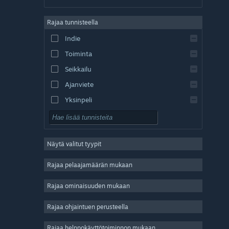
saksa
Rajaa tunnisteella
englanti
Indie
espanja – Espanja
Toiminta
espanja – Lat. Am.
Seikkailu
Ajanviete
Yksinpeli
Simulaatio
Roolipeli
Näytä valitut tyypit
Strategia
2D
Rajaa pelaajamäärän mukaan
Early Access
Rajaa ominaisuuden mukaan
3D
Rajaa ohjaintuen perusteella
Pelaa ilmaiseksi
Tunnelmallinen
Rajaa helppokäyttötoiminnon mukaan