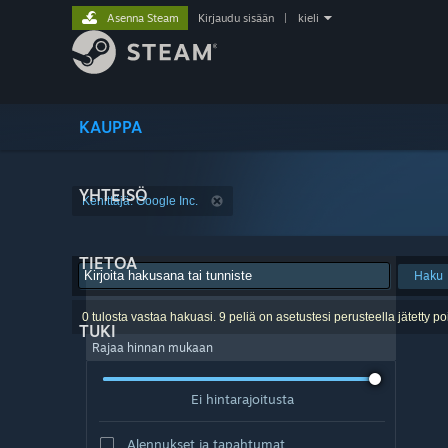
Asenna Steam
Kirjaudu sisään
|
kieli
KAUPPA
YHTEISÖ
Kehittäjä: Google Inc.
TIETOA
Haku
0 tulosta vastaa hakuasi. 9 peliä on asetustesi perusteella jätetty po
TUKI
Rajaa hinnan mukaan
Ei hintarajoitusta
Alennukset ja tapahtumat