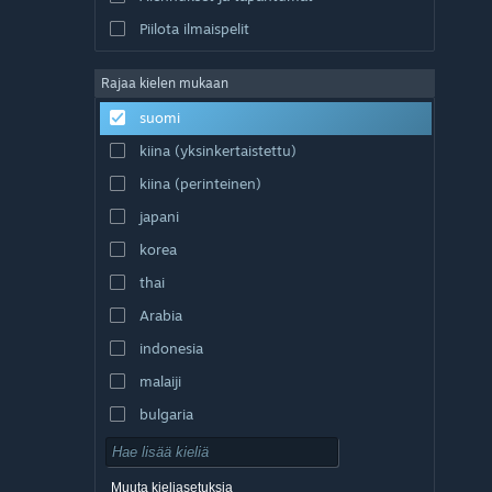
Piilota ilmaispelit
Rajaa kielen mukaan
suomi
kiina (yksinkertaistettu)
kiina (perinteinen)
japani
korea
thai
Arabia
indonesia
malaiji
bulgaria
tšekki
tanska
Muuta kieliasetuksia