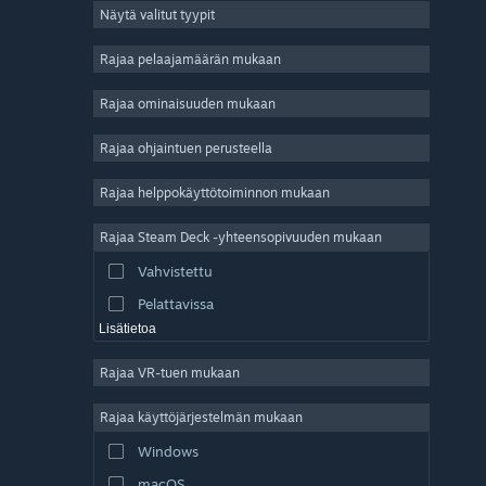
Näytä valitut tyypit
Massiivinen moninpeli
Indie
Rajaa pelaajamäärän mukaan
Early Access
Rajaa ominaisuuden mukaan
Ajanviete
Rajaa ohjaintuen perusteella
Simulaatio
Kilpa-ajo
Rajaa helppokäyttötoiminnon mukaan
Urheilu
Rajaa Steam Deck -yhteensopivuuden mukaan
Videotuotanto
Vahvistettu
Kuvankäsittely
Pelattavissa
Lisätietoa
Rajaa VR-tuen mukaan
Rajaa käyttöjärjestelmän mukaan
Windows
macOS