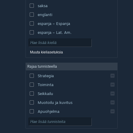
saksa
englanti
espanja – Espanja
espanja – Lat. Am.
Muuta kieliasetuksia
Rajaa tunnisteella
Strategia
Toiminta
Seikkailu
Muotoilu ja kuvitus
Apuohjelma
Pelaa ilmaiseksi
Roolipeli