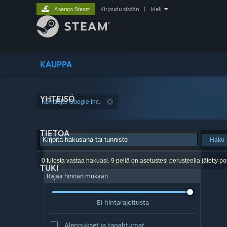
Asenna Steam
Kirjaudu sisään
|
kieli
KAUPPA
YHTEISÖ
Kehittäjä: Google Inc.
TIETOA
Haku
0 tulosta vastaa hakuasi. 9 peliä on asetustesi perusteella jätetty po
TUKI
Rajaa hinnan mukaan
Ei hintarajoitusta
Alennukset ja tapahtumat