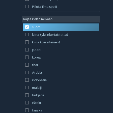
Piilota ilmaispelit
Rajaa kielen mukaan
suomi
kiina (yksinkertaistettu)
kiina (perinteinen)
japani
korea
thai
Arabia
indonesia
malaiji
bulgaria
tšekki
tanska