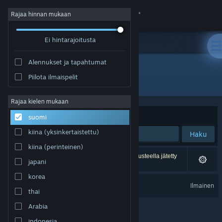
Kirjaudu sisään
Rajaa hinnan mukaan
Ei hintarajoitusta
Kauppa
Alennukset ja tapahtumat
Yhteisö
Piilota ilmaispelit
Kehittäjä: GoBit Games
Tietoa
Rajaa kielen mukaan
Järjestelyperuste
Osuvuus
suomi
Tuki
kiina (yksinkertaistettu)
Haku
kiina (perinteinen)
Vaihda kieli
1 tulos vastaa hakuasi. 5 peliä on asetustesi perusteella jätetty
japani
pois.
Hanki Steam-mobiilisovellus
korea
Burger Shop 3 Soundtrack
Ilmainen
thai
Näytä työpöytäsivusto
Arabia
indonesia