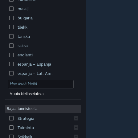
malaiji
bulgaria
tšekki
tanska
saksa
englanti
espanja – Espanja
espanja – Lat. Am.
Muuta kieliasetuksia
Rajaa tunnisteella
© Valve Corporation. Kaikki oikeudet pidätetään. Kaikki
tavaramerkit ovat omistajiensa omaisuutta
Strategia
Yhdysvalloissa ja kaikkialla maailmassa.
Tietosuojakäytäntö
|
Juridiset tiedot
|
Helppokäyttötoiminnot
|
Steam-tilaussopimus
|
Toiminta
Hyvitykset
|
Evästeet
Seikkailu