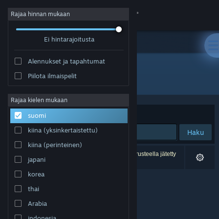
Kirjaudu sisään
Rajaa hinnan mukaan
Ei hintarajoitusta
Kauppa
Alennukset ja tapahtumat
Yhteisö
Piilota ilmaispelit
Kehittäjä: Ghost Gaming
Tietoa
Rajaa kielen mukaan
Järjestelyperuste
Osuvuus
suomi
Tuki
kiina (yksinkertaistettu)
Haku
kiina (perinteinen)
Vaihda kieli
0 tulosta vastaa hakuasi. 1 peli on asetustesi perusteella jätetty
japani
pois.
Hanki Steam-mobiilisovellus
korea
thai
Näytä työpöytäsivusto
Arabia
indonesia