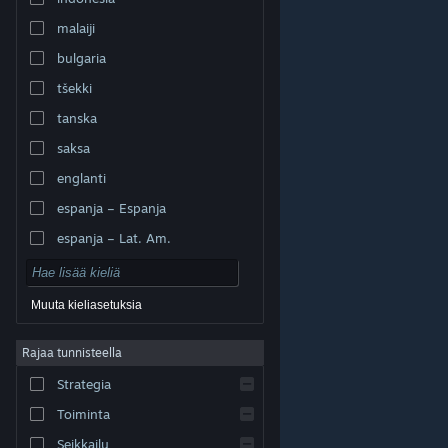
malaiji
bulgaria
tšekki
tanska
saksa
englanti
espanja – Espanja
espanja – Lat. Am.
Muuta kieliasetuksia
Rajaa tunnisteella
© Valve Corporation. Kaikki oikeudet pidätetään. Kaikki
tavaramerkit ovat omistajiensa omaisuutta
Strategia
Yhdysvalloissa ja kaikkialla maailmassa.
Tietosuojakäytäntö
|
Juridiset tiedot
|
Helppokäyttötoiminnot
|
Steam-tilaussopimus
|
Toiminta
Hyvitykset
|
Evästeet
Seikkailu